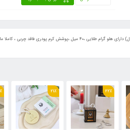
٪
27٪
21٪