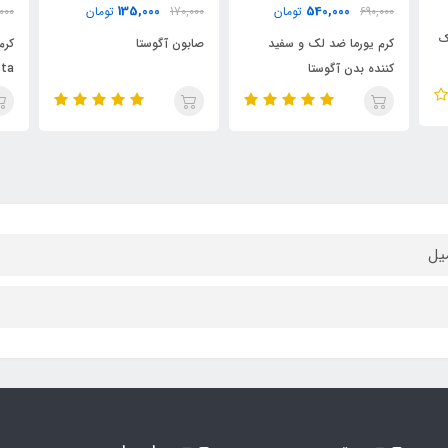
420,000
135,000
170,000
تومان
570,000
تومان
000
صابون آگوستا
کرم کوبژ آگوستا koubzh
کرم
cream agosta
آگو
sta