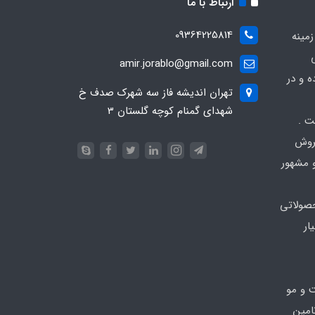
ارتباط با ما
09364225814
زمینه
amir.jorablo@gmail.com
139 آغاز کرده و در
تهران اندیشه فاز سه شهرک صدف خ
شهدای گمنام کوچه گلستان 3
ت .
فروش
 مشهور
صولاتی
ار
ت و مو
امین