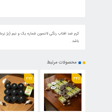
باشد .
محصولات مرتبط
22٪
27٪