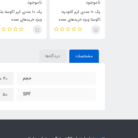
ناموجود
540,000
690,000
تومان
ی کرم گانودرما
پک 10 عددی کرم آگوستا بلک
کرم یورما ضد لک و سفید
خریدهای عمده
ویژه خریدهای عمده
کننده بدن آگوستا
مشخصات
دیدگاه‌ها
حجم
40 میل
50
SPF