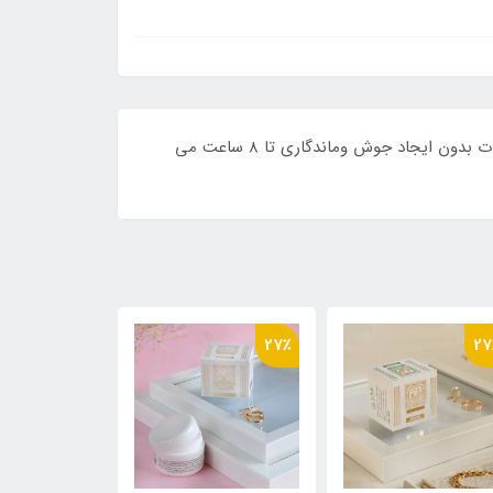
کرم ضد افتاب رنگی لانسون شماره یک و نیم (بژ نرمال) دارای هلو گرام طلایی ،40 میل ،پوشش کرم پودری فاقد چربی ، کاملا مات بدون ایجاد جوش وماندگاری تا ۸ ساعت می
30٪
21٪
27