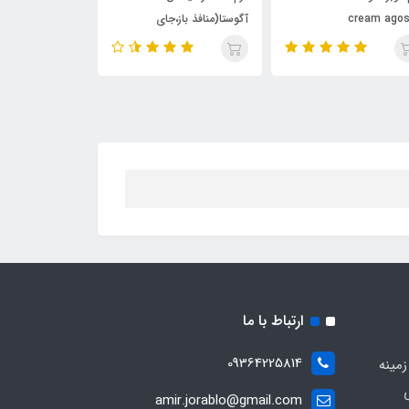
آگوستا(منافذ باز،جای
شماره یک و نیم
جوش،لیفتینگ)yasan cream
agosta
ارتباط با ما
09364225814
زمینه
amir.jorablo@gmail.com