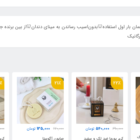
ان بار اول استفاده🦷بدون‌اسیب رساندن به مینای دندان🦷از بین برنده جر
رگانیک
27٪
21٪
420,000
135,000
مان
170,000
تومان
570,000
تومان
سفید
صابون آگوستا
کرم کوبژ آگوستا koubzh