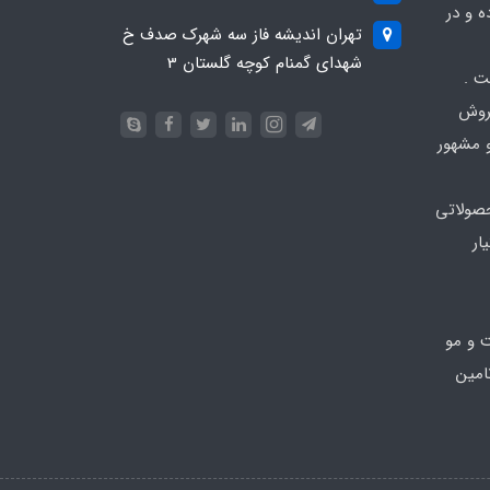
139 آغاز کرده و در
تهران اندیشه فاز سه شهرک صدف خ
شهدای گمنام کوچه گلستان 3
ت .
فروش
 مشهور
صولاتی
ار
ت و مو
امین