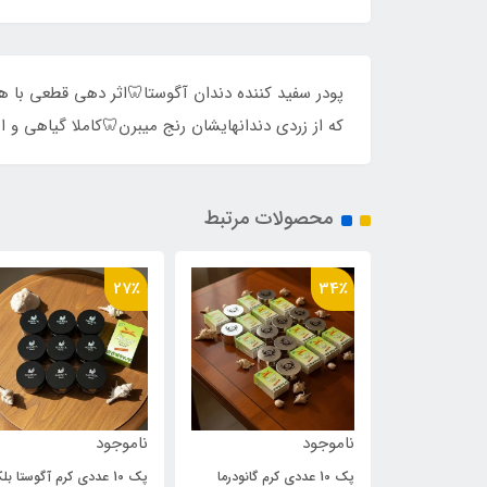
پودر سفید کننده دندان آگوستا🦷اثر دهی قطعی با هم
که از زردی دندانهایشان رنج میبرن🦷کاملا گیاهی و ا
محصولات مرتبط
22٪
27٪
ود
ناموجود
540,000
690,000
تو
پک 10 عددی کرم گانودرما
پک 10 عددی کرم آگوستا بلک
کرم یورما ضد لک و 