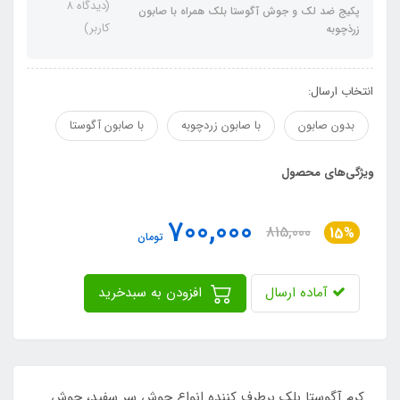
(دیدگاه 8
پکیج ضد لک و جوش آگوستا بلک همراه با صابون
کاربر)
زرذچوبه
انتخاب ارسال:
بدون صابون
با صابون زردچوبه
با صابون آگوستا
ویژگی‌های محصول
700,000
815,000
15%
تومان
آماده ارسال
افزودن به سبدخرید
کرم آگوستا بلک برطرف کننده انواع جوش سر سفید، جوش