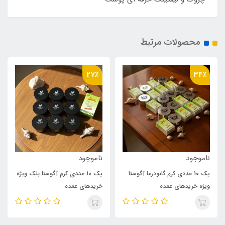
محصولات مرتبط
22٪
27٪
ناموجود
540,000
690,000
تومان
پک 10 عددی کرم آگوستا بلک ویژه
کرم یورما ضد لک و سفید کننده
خریدهای عمده
بدن آگوستا