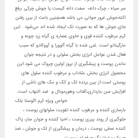
سر سیاه ، چرک دانه، سفت دانه کیست یا جوش چرکی ،رفع
اکنه،جوش غرور جوانی می باشد.همچنین باعث از بین رفتن
جای جوش ها که به صورت لک ایجاد شده اند می‌شود . این
کرم مرطوب کننده قوی و حاوی عصاره ی گیاه زرد چوبه و
مارگیناتو است .غنی شده با گیاه آلوورا و آووکادو که سبب
فعال شدن عوامل انرژی بخش سلولی و در نتیجه جوان
ماندن پوست و پیشگیری از بروز اولین چروک می شود.این
محصول انرژی بخش ،شاداب و مرطوب کننده سلول های
پوستی است.از بین برنده لک و کک و مک های ناشی از
افزایش سن ،بارداری،آفتاب وهورمونال و ضد التهاب است.
خواص ویژه کرم اگوستا بلک:
بازسازی کننده و مرطوب کننده تقویت سلولهای پوست ،
جلوگیری از روند پیری پوست ، احیا کننده و جوان ساز، پاک
کننده عمقی پوست ، درمان و پیشگیری از لک و جوش ، ضد
چروک و لیفتینگ حرفه ای پوست