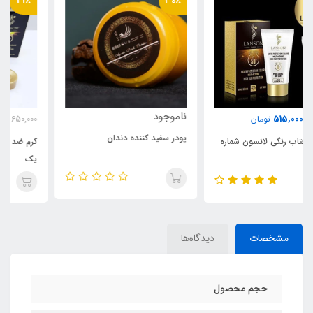
21٪
30٪
ناموجود
515,000
650,000
تومان
پودر سفید کننده دندان
کرم ضد افتاب رنگی لانسون شماره
یک
مشخصات
دیدگاه‌ها
حجم محصول