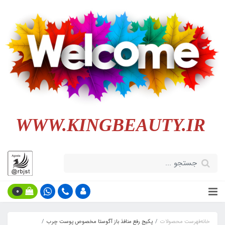
WWW.KINGBEAUTY.IR
0
خانه
فهرست محصولات
پکیج رفع منافذ باز آگوستا مخصوص پوست چرب