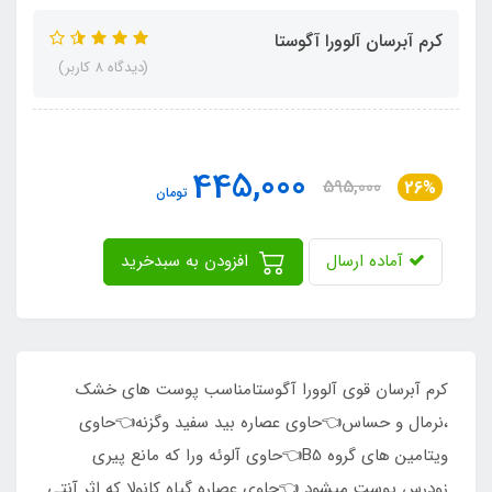
کرم آبرسان آلوورا آگوستا
(دیدگاه 8 کاربر)
445,000
595,000
26%
تومان
آماده ارسال
افزودن به سبدخرید
کرم آبرسان قوی آلوورا آگوستامناسب پوست های خشک
،نرمال و حساس👈حاوی عصاره بید سفید وگزنه👈حاوی
ویتامین های گروه B5👈حاوی آلوئه ورا که مانع پیری
زودرس پوست میشود 👈حاوی عصاره گیاه کانولا که اثر آنتی