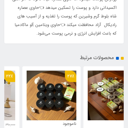
اکسیدانی دارد و پوست را تسکین میدهد 👈حاوی عصاره
شاه بلوط گرم وشیرین که پوست را تغذیه و از آسیب های
رادیکال آزاد محافظت میکند 👈حاوی ویتامین Eو ماکادمیا
که باعث افزایش انرژی و نرمی پوست می‌شود.
محصولات مرتبط
22٪
27٪
ناموجود
540,000
690,000
تومان