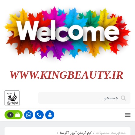
WWW.KINGBEAUTY.IR
0
خانه
فهرست محصولات
کرم آبرسان آلوورا آگوستا