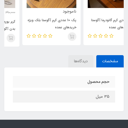
ناموجود
540,000
690,000
تومان
پک 10 عددی کرم آگوستا بلک ویژه
کرم یورما ضد لک و سفید کننده
خریدهای عمده
بدن آگوستا
مشخصات
دیدگاه‌ها
حجم محصول
35 میل